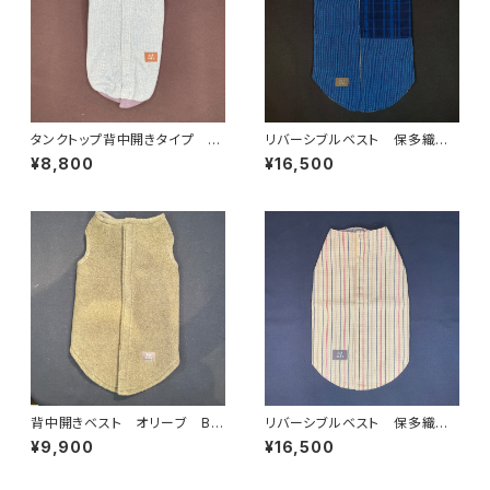
タンクトップ背中開きタイプ ベ
リバーシブルベスト 保多織✖️
リーブルー杢✖️ブルーグレー
ワッフル織 BRB-XL-4
¥8,800
¥16,500
TS-L-005a
背中開きベスト オリーブ BS
リバーシブルベスト 保多織 B
-XL-008
RB-L-2
¥9,900
¥16,500