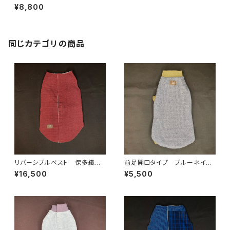
ーネイビー杢 BS-L-027
¥8,800
同じカテゴリの商品
リバーシブルベスト 保多織✖️
前足開口タイプ ブルーネイビ
ワッフル織 BRB-L-3
ー杢✖️オリーブ 0-XL-020b
¥16,500
¥5,500