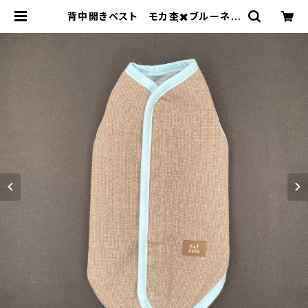
背中開きベスト モカ杢✖️ブルーネイ
ビー杢 BS-L-027 | ku9neko