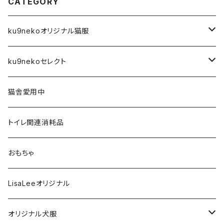
CATEGORY
ku9nekoオリジナル猫服
前空き開口タイプ
ku9nekoセレクト
XS
Tシャツ
アーティスト
猫舎愛用中
S
XS
４本足フルカバータイプ
雑貨
トイレ関連消耗品
M
S
XS
タンクトップタイプ
フード・おやつ
おもちゃ
L
M
S
XS
フリースベスト
歯磨き関連
LisaLeeオリジナル
XL
L
M
S
XS
ハイネック２本足フリースタイプ
お風呂関連
オリジナル犬服