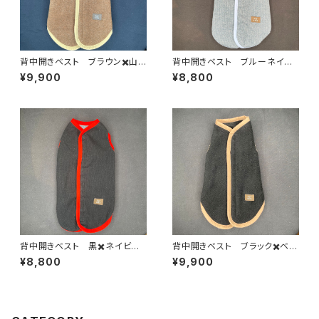
背中開きベスト ブラウン✖️山
背中開きベスト ブルーネイビ
吹 BS-XL-009
ー杢✖️赤杢 BS-XL-022
¥9,900
¥8,800
背中開きベスト 黒✖️ネイビー
背中開きベスト ブラック✖️ベー
杢 BS-XL-029
ジュ BS-L-010
¥8,800
¥9,900