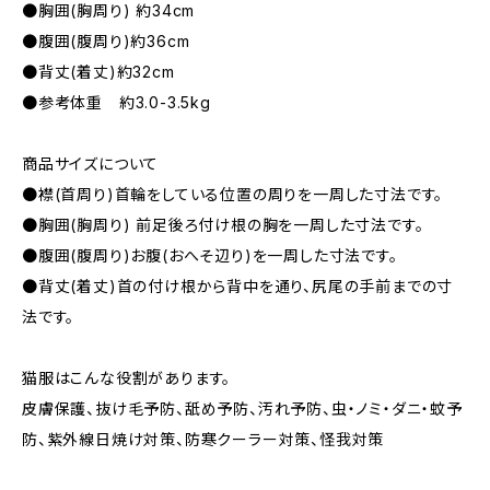
●胸囲(胸周り) 約34cm
●腹囲(腹周り)約36cm
●背丈(着丈)約32cm
●参考体重 約3.0-3.5kg
商品サイズについて
●襟(首周り)首輪をしている位置の周りを一周した寸法です。
●胸囲(胸周り) 前足後ろ付け根の胸を一周した寸法です。
●腹囲(腹周り)お腹(おへそ辺り)を一周した寸法です。
●背丈(着丈)首の付け根から背中を通り、尻尾の手前までの寸
法です。
猫服はこんな役割があります。
皮膚保護、抜け毛予防、舐め予防、汚れ予防、虫・ノミ・ダニ・蚊予
防、紫外線日焼け対策、防寒クーラー対策、怪我対策