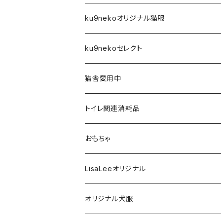
ku9nekoオリジナル猫服
前空き開口タイプ
ku9nekoセレクト
XS
Tシャツ
アーティスト
猫舎愛用中
S
XS
４本足フルカバータイプ
雑貨
トイレ関連消耗品
M
S
XS
タンクトップタイプ
フード・おやつ
おもちゃ
L
M
S
XS
フリースベスト
歯磨き関連
LisaLeeオリジナル
XL
L
M
S
XS
ハイネック２本足フリースタイプ
お風呂関連
オリジナル犬服
XXL
XL
L