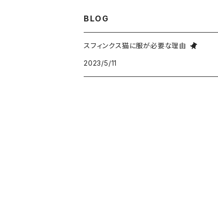
M
S
XS
フリース異素材４本足タイプ
ケア用品
Tシャツタイプ
BLOG
XXXL
XXL
XL
L
M
S
XS
Lサイズ
リバーシブルベスト
スフィンクス猫に服が必要な理由
XXXL
XXL
XL
L
M
2023/5/11
S
XLサイズ
L
前足開口ポケット付タイプ
XXXL
XXL
XL
L
M
XL
M
ジャケットタイプ
XXXL
XXL
XL
L
L
M
2本足フリース背中開きタイプ
XXXL
XXL
XL
XL
L
M
タンクトップポケット付タイプ
XXXL
XXL
XL
L
M
タンクトップ背中開きタイプ
XXXL
XL
L
M
背中開きベスト