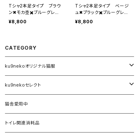
Tシャ2本足タイプ ブラウ
Tシャ2本足タイプ ベージ
ン✖︎モカ杢✖️ブルーグレ
ュ✖︎ブラック✖️ブルーグレ
ー 2-L-002
ー 2-L-001
¥8,800
¥8,800
CATEGORY
ku9nekoオリジナル猫服
前空き開口タイプ
ku9nekoセレクト
XS
Tシャツ
アーティスト
猫舎愛用中
S
XS
４本足フルカバータイプ
雑貨
トイレ関連消耗品
M