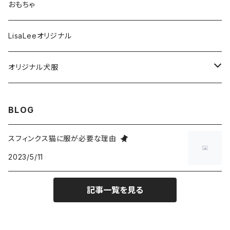
S
XS
タンクトップタイプ
フード・おやつ
おもちゃ
L
M
S
XS
フリースベスト
歯磨き関連
LisaLeeオリジナル
XL
L
M
S
XS
ハイネック２本足フリースタイプ
お風呂関連
オリジナル犬服
XXL
XL
L
M
S
XS
フリース異素材４本足タイプ
ケア用品
Tシャツタイプ
BLOG
XXXL
XXL
XL
L
M
S
XS
Lサイズ
リバーシブルベスト
スフィンクス猫に服が必要な理由
XXXL
XXL
XL
L
M
2023/5/11
S
XLサイズ
L
前足開口ポケット付タイプ
XXXL
XXL
XL
L
M
XL
記事一覧を見る
M
ジャケットタイプ
XXXL
XXL
XL
L
L
M
2本足フリース背中開きタイプ