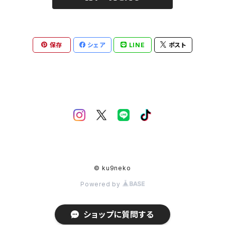
XXXL
XXL
XL
L
L
M
2本足フリース背中開きタイプ
保存
シェア
LINE
ポスト
XXXL
XXL
XL
XL
L
M
タンクトップポケット付タイプ
XXXL
XXL
XL
L
M
タンクトップ背中開きタイプ
XXXL
XL
L
M
背中開きベスト
XL
L
L
4本足背中開きタイプ
© ku9neko
XL
XL
L
2本足フリース
Powered by
XL
L
冬服
ショップに質問する