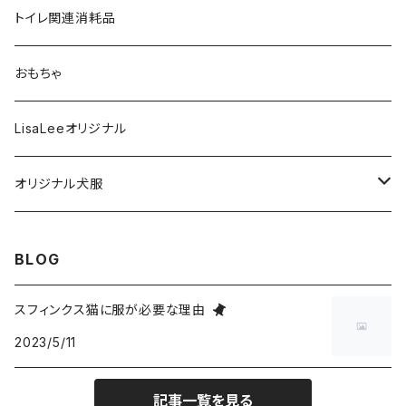
S
XS
４本足フルカバータイプ
雑貨
トイレ関連消耗品
M
S
XS
タンクトップタイプ
フード・おやつ
おもちゃ
L
M
S
XS
フリースベスト
歯磨き関連
LisaLeeオリジナル
XL
L
M
S
XS
ハイネック２本足フリースタイプ
お風呂関連
オリジナル犬服
XXL
XL
L
M
S
XS
フリース異素材４本足タイプ
ケア用品
Tシャツタイプ
BLOG
XXXL
XXL
XL
L
M
S
XS
Lサイズ
リバーシブルベスト
スフィンクス猫に服が必要な理由
XXXL
XXL
XL
L
M
2023/5/11
S
XLサイズ
L
前足開口ポケット付タイプ
XXXL
XXL
XL
L
M
XL
記事一覧を見る
M
ジャケットタイプ