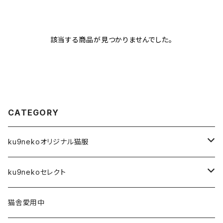
該当する商品が見つかりませんでした。
CATEGORY
ku9nekoオリジナル猫服
前空き開口タイプ
ku9nekoセレクト
XS
Tシャツ
アーティスト
猫舎愛用中