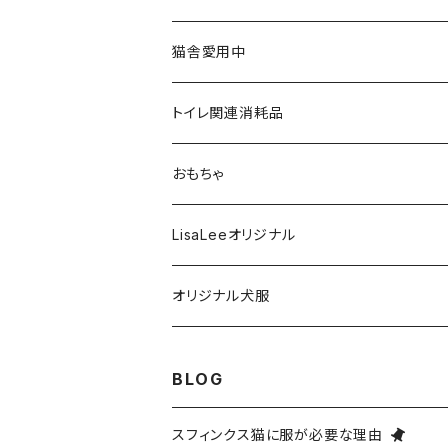
XS
Tシャツ
アーティスト
猫舎愛用中
S
XS
４本足フルカバータイプ
雑貨
トイレ関連消耗品
M
S
XS
タンクトップタイプ
フード・おやつ
おもちゃ
L
M
S
XS
フリースベスト
歯磨き関連
LisaLeeオリジナル
XL
L
M
S
XS
ハイネック２本足フリースタイプ
お風呂関連
オリジナル犬服
XXL
XL
L
M
S
XS
フリース異素材４本足タイプ
ケア用品
Tシャツタイプ
BLOG
XXXL
XXL
XL
L
M
S
XS
Lサイズ
リバーシブルベスト
スフィンクス猫に服が必要な理由