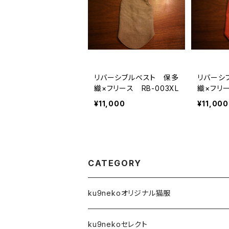
リバーシブルベスト 保多
リバーシ
織×フリース RB-003XL
織×フリー
¥11,000
¥11,000
CATEGORY
ku9nekoオリジナル猫服
前空き開口タイプ
ku9nekoセレクト