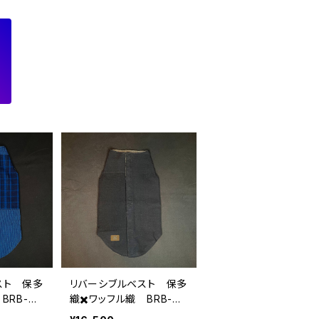
スト 保多
リバーシブルベスト 保多
BRB-XL
織✖️ワッフル織 BRB-XL
-3