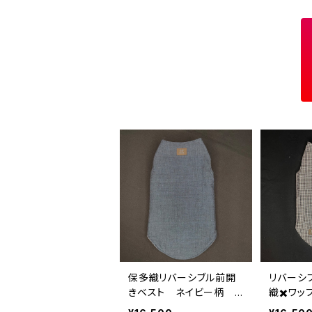
保多織リバーシブル前開
リバーシ
きベスト ネイビー柄 B
織✖️ワッ
M-XL-001
-6