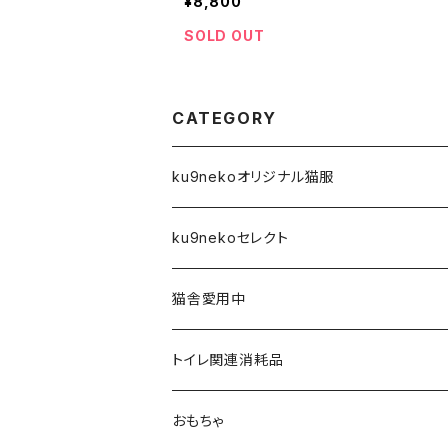
¥8,800
SOLD OUT
CATEGORY
ku9nekoオリジナル猫服
前空き開口タイプ
ku9nekoセレクト
XS
Tシャツ
アーティスト
猫舎愛用中
S
XS
４本足フルカバータイプ
雑貨
トイレ関連消耗品
M
S
XS
タンクトップタイプ
フード・おやつ
おもちゃ