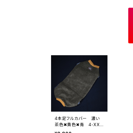
4本足フルカバー 濃い
茶色✖︎黄色✖︎青 4-XXL-
001