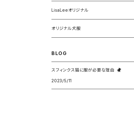
L
M
S
XS
フリースベスト
歯磨き関連
LisaLeeオリジナル
XL
L
M
S
XS
ハイネック２本足フリースタイプ
お風呂関連
オリジナル犬服
XXL
XL
L
M
S
XS
フリース異素材４本足タイプ
ケア用品
Tシャツタイプ
BLOG
XXXL
XXL
XL
L
M
S
XS
Lサイズ
リバーシブルベスト
スフィンクス猫に服が必要な理由
XXXL
XXL
XL
L
M
2023/5/11
S
XLサイズ
L
前足開口ポケット付タイプ
XXXL
XXL
XL
L
M
XL
M
ジャケットタイプ
XXXL
XXL
XL
L
L
M
2本足フリース背中開きタイプ
XXXL
XXL
XL