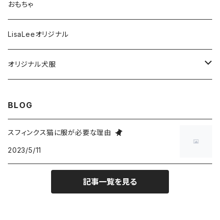
S
XS
タンクトップタイプ
フード・おやつ
おもちゃ
L
M
S
XS
フリースベスト
歯磨き関連
LisaLeeオリジナル
XL
L
M
S
XS
ハイネック２本足フリースタイプ
お風呂関連
オリジナル犬服
XXL
XL
L
M
S
XS
フリース異素材４本足タイプ
ケア用品
Tシャツタイプ
BLOG
XXXL
XXL
XL
L
M
S
XS
Lサイズ
リバーシブルベスト
スフィンクス猫に服が必要な理由
XXXL
XXL
XL
L
M
2023/5/11
S
XLサイズ
L
前足開口ポケット付タイプ
XXXL
XXL
XL
L
M
XL
記事一覧を見る
M
ジャケットタイプ
XXXL
XXL
XL
L
L
M
2本足フリース背中開きタイプ