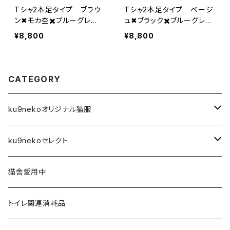
Tシャ2本足タイプ ブラウ
Tシャ2本足タイプ ベージ
ン✖︎モカ杢✖️ブルーグレ
ュ✖︎ブラック✖️ブルーグレ
ー 2-L-002
ー 2-L-001
¥8,800
¥8,800
CATEGORY
ku9nekoオリジナル猫服
前空き開口タイプ
ku9nekoセレクト
XS
Tシャツ
アーティスト
猫舎愛用中
S
XS
４本足フルカバータイプ
雑貨
トイレ関連消耗品
M