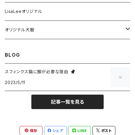
L
M
S
XS
フリースベスト
歯磨き関連
LisaLeeオリジナル
XL
L
M
S
XS
ハイネック２本足フリースタイプ
お風呂関連
オリジナル犬服
XXL
XL
L
M
S
XS
フリース異素材４本足タイプ
ケア用品
Tシャツタイプ
BLOG
XXXL
XXL
XL
L
M
S
XS
Lサイズ
リバーシブルベスト
スフィンクス猫に服が必要な理由
XXXL
XXL
XL
L
M
2023/5/11
S
XLサイズ
L
前足開口ポケット付タイプ
XXXL
XXL
XL
L
M
XL
記事一覧を見る
M
ジャケットタイプ
XXXL
XXL
XL
L
L
M
2本足フリース背中開きタイプ
保存
シェア
LINE
ポスト
XXXL
XXL
XL