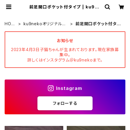
前足開口ポケット付タイプ | ku9ne
ko
HOM
ku9nekoオリジナル猫
前足開口ポケット付タイ
E
服
プ
お知らせ
2023年4月3日子猫ちゃんが生まれております。現在家族募
集中。
詳しくはインスタグラム＠ku9nekoまで。
Instagram
フォローする