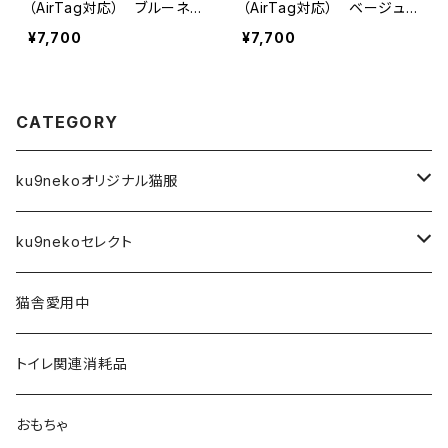
（AirTag対応） ブルーネイ
（AirTag対応） ベージュ
ビー杢✖️モカ OP-M-001
杢✖️赤 OP-M-002
¥7,700
¥7,700
CATEGORY
ku9nekoオリジナル猫服
前空き開口タイプ
ku9nekoセレクト
XS
Tシャツ
アーティスト
猫舎愛用中
S
XS
４本足フルカバータイプ
雑貨
トイレ関連消耗品
M
S
XS
タンクトップタイプ
フード・おやつ
おもちゃ