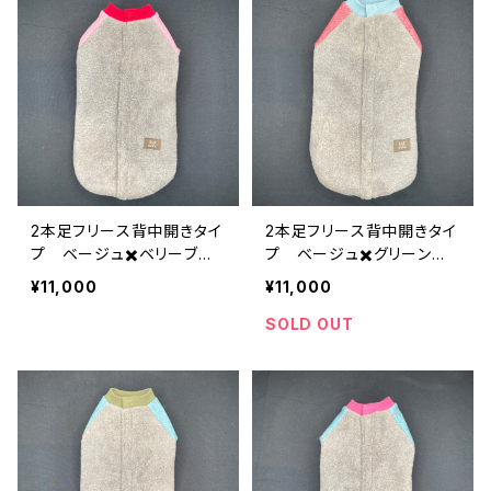
2本足フリース背中開きタイ
2本足フリース背中開きタイ
プ ベージュ✖️ベリーブル
プ ベージュ✖️グリーン杢
ー杢✖️ピンク杢✖️赤 T2-X
✖️赤杢✖️水色 T2-XL-00
¥11,000
¥11,000
L-008
7
SOLD OUT