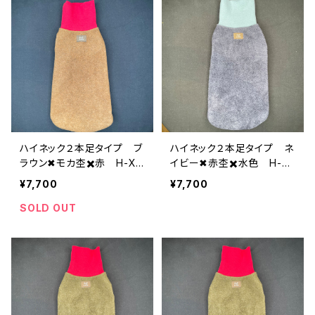
ハイネック２本足タイプ ブ
ハイネック２本足タイプ ネ
ラウン✖︎モカ杢✖️赤 H-XL
イビー✖︎赤杢✖️水色 H-XL
-012a
-010
¥7,700
¥7,700
SOLD OUT