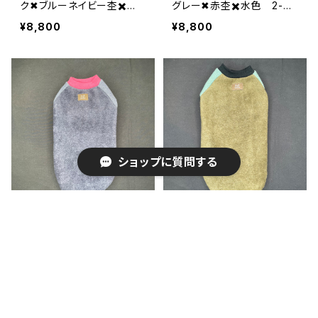
ク✖︎ブルーネイビー杢✖️
グレー✖︎赤杢✖️水色 2-XL
赤 2-XL-009
-008
¥8,800
¥8,800
ショップに質問する
Tシャ2本足タイプ ネイビ
Tシャ2本足タイプ オリー
ー✖︎ネイビー杢✖️ピンク 2
ブ✖︎グリーン杢✖️ブラック
-XL-007
2-XL-006
¥8,800
¥8,800
キーワードから探す