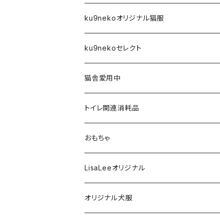
ku9nekoオリジナル猫服
前空き開口タイプ
ku9nekoセレクト
XS
Tシャツ
アーティスト
猫舎愛用中
S
XS
４本足フルカバータイプ
雑貨
トイレ関連消耗品
M
S
XS
タンクトップタイプ
フード・おやつ
おもちゃ
L
M
S
XS
フリースベスト
歯磨き関連
LisaLeeオリジナル
XL
L
M
S
XS
ハイネック２本足フリースタイプ
お風呂関連
オリジナル犬服
XXL
XL
L