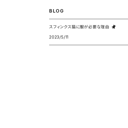
M
S
XS
フリース異素材４本足タイプ
ケア用品
Tシャツタイプ
BLOG
XXXL
XXL
XL
L
M
S
XS
Lサイズ
リバーシブルベスト
スフィンクス猫に服が必要な理由
XXXL
XXL
XL
L
M
2023/5/11
S
XLサイズ
L
前足開口ポケット付タイプ
XXXL
XXL
XL
L
M
XL
M
ジャケットタイプ
XXXL
XXL
XL
L
L
M
2本足フリース背中開きタイプ
XXXL
XXL
XL
XL
L
M
タンクトップポケット付タイプ
XXXL
XXL
XL
L
M
タンクトップ背中開きタイプ
XXXL
XL
L
M
背中開きベスト