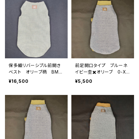
保多織リバーシブル前開き
前足開口タイプ ブルーネ
ベスト オリーブ柄 BM-L
イビー杢✖️オリーブ 0-XL-
-003
020b
¥16,500
¥5,500