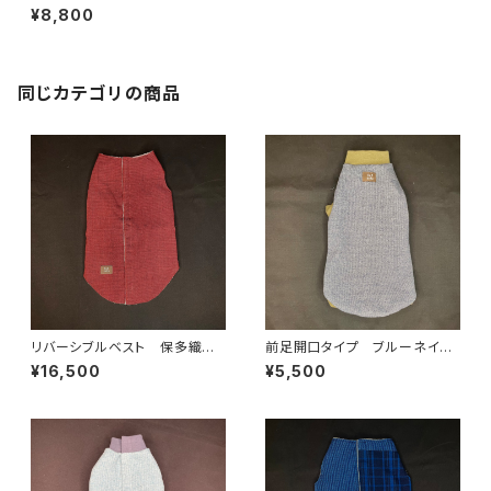
ベリーブルー杢 BS-L-023
¥8,800
同じカテゴリの商品
リバーシブルベスト 保多織✖️
前足開口タイプ ブルーネイビ
ワッフル織 BRB-L-3
ー杢✖️オリーブ 0-XL-020b
¥16,500
¥5,500