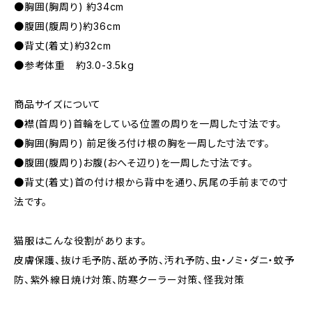
●胸囲(胸周り) 約34cm
●腹囲(腹周り)約36cm
●背丈(着丈)約32cm
●参考体重 約3.0-3.5kg
商品サイズについて
●襟(首周り)首輪をしている位置の周りを一周した寸法です。
●胸囲(胸周り) 前足後ろ付け根の胸を一周した寸法です。
●腹囲(腹周り)お腹(おへそ辺り)を一周した寸法です。
●背丈(着丈)首の付け根から背中を通り、尻尾の手前までの寸
法です。
猫服はこんな役割があります。
皮膚保護、抜け毛予防、舐め予防、汚れ予防、虫・ノミ・ダニ・蚊予
防、紫外線日焼け対策、防寒クーラー対策、怪我対策