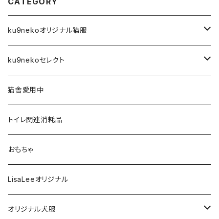
CATEGORY
ku9nekoオリジナル猫服
前空き開口タイプ
ku9nekoセレクト
XS
Tシャツ
アーティスト
猫舎愛用中
S
XS
４本足フルカバータイプ
雑貨
トイレ関連消耗品
M
S
XS
タンクトップタイプ
フード・おやつ
おもちゃ
L
M
S
XS
フリースベスト
歯磨き関連
LisaLeeオリジナル
XL
L
M
S
XS
ハイネック２本足フリースタイプ
お風呂関連
オリジナル犬服