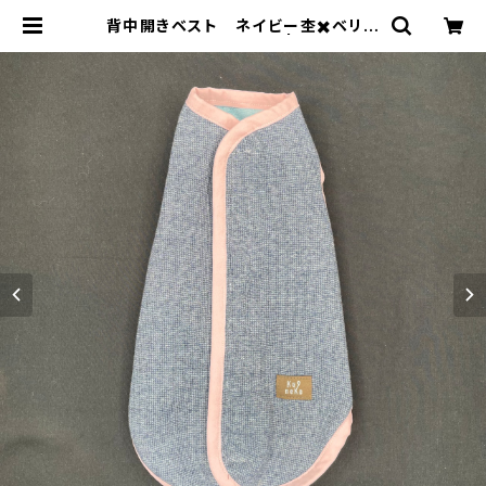
背中開きベスト ネイビー杢✖️ベリー
ブルー杢 BS-L-023 | ku9neko