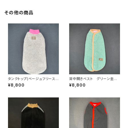
その他の商品
タンクトップ(ベージュフリース)
背中開きベスト グリーン杢✖️
ネイビー杢✖️ピンク T-L-0
ピンク杢 BS-L-024
¥8,800
¥8,800
20