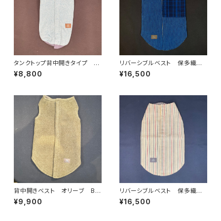
タンクトップ背中開きタイプ ベ
リバーシブルベスト 保多織✖️
リーブルー杢✖️ブルーグレー
ワッフル織 BRB-XL-4
¥8,800
¥16,500
TS-L-005a
背中開きベスト オリーブ BS
リバーシブルベスト 保多織 B
-XL-008
RB-L-2
¥9,900
¥16,500